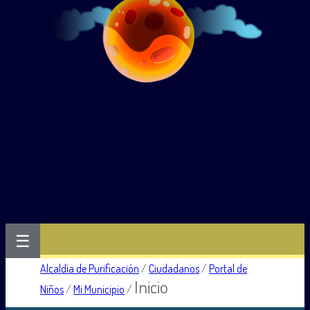
☰
Alcaldía de Purificación
/
Ciudadanos
/
Portal de
Inicio
Niños
/
Mi Municipio
/