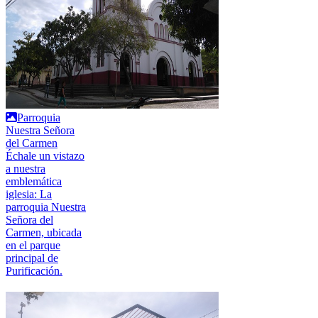
Parroquia
Nuestra Señora
del Carmen
Échale un vistazo
a nuestra
emblemática
iglesia: La
parroquia Nuestra
Señora del
Carmen, ubicada
en el parque
principal de
Purificación.