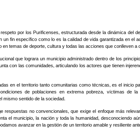
speto por los Purificenses, estructurada desde la dinámica del des
n fin específico como lo es la calidad de vida garantizada en el acc
en temas de deporte, cultura y todas las acciones que conlleven a d
itucional que lograra un municipio administrado dentro de los principi
nta con las comunidades, articulando los actores que tienen injerenci
en el territorio tanto comunitarias como técnicas, es el inicio par
ondiciones de poblaciones en extrema pobreza, víctimas de la v
el mismo sentido de la sociedad.
e respuestas no convencionales, que exige el enfoque más relevant
nta el municipio, la nación y toda la humanidad, desconociendo aú
damos avanzar en la gestión de un territorio amable y resiliente an