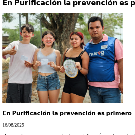
𝗘𝗻 𝗣𝘂𝗿𝗶𝗳𝗶𝗰𝗮𝗰𝗶𝗼́𝗻 𝗹𝗮 𝗽𝗿𝗲𝘃𝗲𝗻𝗰𝗶𝗼́𝗻 𝗲𝘀 
𝗘𝗻 𝗣𝘂𝗿𝗶𝗳𝗶𝗰𝗮𝗰𝗶𝗼́𝗻 𝗹𝗮 𝗽𝗿𝗲𝘃𝗲𝗻𝗰𝗶𝗼́𝗻 𝗲𝘀 𝗽𝗿𝗶𝗺𝗲𝗿𝗼
16/08/2025