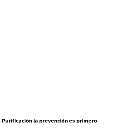
 𝗣𝘂𝗿𝗶𝗳𝗶𝗰𝗮𝗰𝗶𝗼́𝗻 𝗹𝗮 𝗽𝗿𝗲𝘃𝗲𝗻𝗰𝗶𝗼́𝗻 𝗲𝘀 𝗽𝗿𝗶𝗺𝗲𝗿𝗼