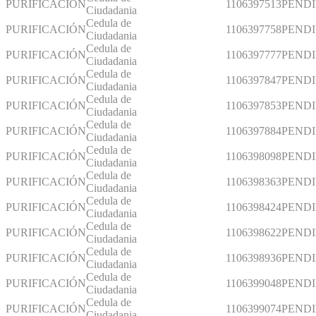
PURIFICACIÓN
1106397513
PEND
Ciudadania
Cedula de
PURIFICACIÓN
1106397758
PEND
Ciudadania
Cedula de
PURIFICACIÓN
1106397777
PEND
Ciudadania
Cedula de
PURIFICACIÓN
1106397847
PEND
Ciudadania
Cedula de
PURIFICACIÓN
1106397853
PEND
Ciudadania
Cedula de
PURIFICACIÓN
1106397884
PEND
Ciudadania
Cedula de
PURIFICACIÓN
1106398098
PEND
Ciudadania
Cedula de
PURIFICACIÓN
1106398363
PEND
Ciudadania
Cedula de
PURIFICACIÓN
1106398424
PEND
Ciudadania
Cedula de
PURIFICACIÓN
1106398622
PEND
Ciudadania
Cedula de
PURIFICACIÓN
1106398936
PEND
Ciudadania
Cedula de
PURIFICACIÓN
1106399048
PEND
Ciudadania
Cedula de
PURIFICACIÓN
1106399074
PEND
Ciudadania