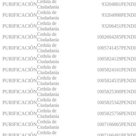
Cedula de
PURIFICACIÓN
93204861
PEND
Ciudadania
Cedula de
PURIFICACIÓN
93204998
PEND
Ciudadania
Cedula de
PURIFICACIÓN
93206451
PEND
Ciudadania
Cedula de
PURIFICACIÓN
1002604285
PEND
Ciudadania
Cedula de
PURIFICACIÓN
1005741457
PEND
Ciudadania
Cedula de
PURIFICACIÓN
1005824129
PEND
Ciudadania
Cedula de
PURIFICACIÓN
1005824161
PEND
Ciudadania
Cedula de
PURIFICACIÓN
1005824535
PEND
Ciudadania
Cedula de
PURIFICACIÓN
1005825300
PEND
Ciudadania
Cedula de
PURIFICACIÓN
1005825342
PEND
Ciudadania
Cedula de
PURIFICACIÓN
1005825756
PEND
Ciudadania
Cedula de
PURIFICACIÓN
1007166065
PEND
Ciudadania
Cedula de
PURIFICACIÓN
1007166481
PEND