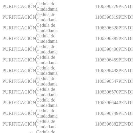
Cedula de
PURIFICACIÓN
1106396279
PEND
Ciudadania
Cedula de
PURIFICACIÓN
1106396319
PEND
Ciudadania
Cedula de
PURIFICACIÓN
1106396328
PEND
Ciudadania
Cedula de
PURIFICACIÓN
1106396385
PEND
Ciudadania
Cedula de
PURIFICACIÓN
1106396400
PEND
Ciudadania
Cedula de
PURIFICACIÓN
1106396459
PEND
Ciudadania
Cedula de
PURIFICACIÓN
1106396498
PEND
Ciudadania
Cedula de
PURIFICACIÓN
1106396547
PEND
Ciudadania
Cedula de
PURIFICACIÓN
1106396570
PEND
Ciudadania
Cedula de
PURIFICACIÓN
1106396644
PEND
Ciudadania
Cedula de
PURIFICACIÓN
1106396749
PEND
Ciudadania
Cedula de
PURIFICACIÓN
1106396882
PEND
Ciudadania
Cedula de