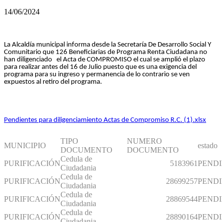
14/06/2024
La Alcaldía municipal informa desde la Secretaría De Desarrollo Social Y
Comunitario que 126 Beneficiarias de Programa Renta Ciudadana no
han diligenciado el Acta de COMPROMISO el cual se amplió el plazo
para realizar antes del 16 de Julio puesto que es una exigencia del
programa para su ingreso y permanencia de lo contrario se ven
expuestos al retiro del programa.
Pendientes para diligenciamiento Actas de Compromiso R.C. (1).xlsx
TIPO
NUMERO
MUNICIPIO
estado
DOCUMENTO
DOCUMENTO
Cedula de
PURIFICACIÓN
5183961
PEND
Ciudadania
Cedula de
PURIFICACIÓN
28699257
PEND
Ciudadania
Cedula de
PURIFICACIÓN
28869544
PEND
Ciudadania
Cedula de
PURIFICACIÓN
28890164
PEND
Ciudadania