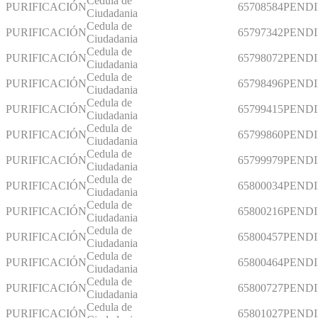
Cedula de
PURIFICACIÓN
65708584
PEND
Ciudadania
Cedula de
PURIFICACIÓN
65797342
PEND
Ciudadania
Cedula de
PURIFICACIÓN
65798072
PEND
Ciudadania
Cedula de
PURIFICACIÓN
65798496
PEND
Ciudadania
Cedula de
PURIFICACIÓN
65799415
PEND
Ciudadania
Cedula de
PURIFICACIÓN
65799860
PEND
Ciudadania
Cedula de
PURIFICACIÓN
65799979
PEND
Ciudadania
Cedula de
PURIFICACIÓN
65800034
PEND
Ciudadania
Cedula de
PURIFICACIÓN
65800216
PEND
Ciudadania
Cedula de
PURIFICACIÓN
65800457
PEND
Ciudadania
Cedula de
PURIFICACIÓN
65800464
PEND
Ciudadania
Cedula de
PURIFICACIÓN
65800727
PEND
Ciudadania
Cedula de
PURIFICACIÓN
65801027
PEND