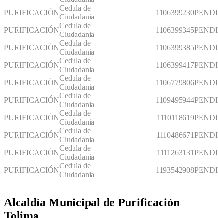
Cedula de
PURIFICACIÓN
1106399230
PEND
Ciudadania
Cedula de
PURIFICACIÓN
1106399345
PEND
Ciudadania
Cedula de
PURIFICACIÓN
1106399385
PEND
Ciudadania
Cedula de
PURIFICACIÓN
1106399417
PEND
Ciudadania
Cedula de
PURIFICACIÓN
1106779806
PEND
Ciudadania
Cedula de
PURIFICACIÓN
1109495944
PEND
Ciudadania
Cedula de
PURIFICACIÓN
1110118619
PEND
Ciudadania
Cedula de
PURIFICACIÓN
1110486671
PEND
Ciudadania
Cedula de
PURIFICACIÓN
1111263131
PEND
Ciudadania
Cedula de
PURIFICACIÓN
1193542908
PENDI
Ciudadania
Alcaldía Municipal de Purificación
Tolima