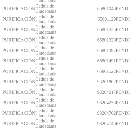
Ciudadania
Cedula de
PURIFICACIÓN
65801046
PEND
Ciudadania
Cedula de
PURIFICACIÓN
65801129
PEND
Ciudadania
Cedula de
PURIFICACIÓN
65801225
PEND
Ciudadania
Cedula de
PURIFICACIÓN
65801320
PEND
Ciudadania
Cedula de
PURIFICACIÓN
65801397
PEND
Ciudadania
Cedula de
PURIFICACIÓN
65801491
PEND
Ciudadania
Cedula de
PURIFICACIÓN
65801522
PEND
Ciudadania
Cedula de
PURIFICACIÓN
93201802
PEND
Ciudadania
Cedula de
PURIFICACIÓN
93204017
PEND
Ciudadania
Cedula de
PURIFICACIÓN
93204236
PEND
Ciudadania
Cedula de
PURIFICACIÓN
93204702
PEND
Ciudadania
Cedula de
PURIFICACIÓN
93204746
PEND
Ciudadania