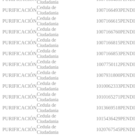
Ciudadania
Cedula de
PURIFICACIÓN
1007166493
PEND
Ciudadania
Cedula de
PURIFICACIÓN
1007166615
PEND
Ciudadania
Cedula de
PURIFICACIÓN
1007166760
PEND
Ciudadania
Cedula de
PURIFICACIÓN
1007166815
PEND
Ciudadania
Cedula de
PURIFICACIÓN
1007166853
PEND
Ciudadania
Cedula de
PURIFICACIÓN
1007750112
PEND
Ciudadania
Cedula de
PURIFICACIÓN
1007931800
PEND
Ciudadania
Cedula de
PURIFICACIÓN
1010062333
PEND
Ciudadania
Cedula de
PURIFICACIÓN
1010165271
PEND
Ciudadania
Cedula de
PURIFICACIÓN
1013669518
PEND
Ciudadania
Cedula de
PURIFICACIÓN
1015436429
PEND
Ciudadania
Cedula de
PURIFICACIÓN
1020767545
PEND
Ciudadania