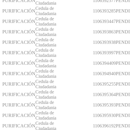
PURIFICACIÓN
1106392577
PEND
Ciudadania
Cedula de
PURIFICACIÓN
1106393285
PEND
Ciudadania
Cedula de
PURIFICACIÓN
1106393447
PEND
Ciudadania
Cedula de
PURIFICACIÓN
1106393863
PEND
Ciudadania
Cedula de
PURIFICACIÓN
1106393938
PEND
Ciudadania
Cedula de
PURIFICACIÓN
1106393997
PEND
Ciudadania
Cedula de
PURIFICACIÓN
1106394409
PEND
Ciudadania
Cedula de
PURIFICACIÓN
1106394940
PEND
Ciudadania
Cedula de
PURIFICACIÓN
1106395255
PEND
Ciudadania
Cedula de
PURIFICACIÓN
1106395364
PEND
Ciudadania
Cedula de
PURIFICACIÓN
1106395393
PEND
Ciudadania
Cedula de
PURIFICACIÓN
1106395930
PEND
Ciudadania
Cedula de
PURIFICACIÓN
1106396192
PEND
Ciudadania