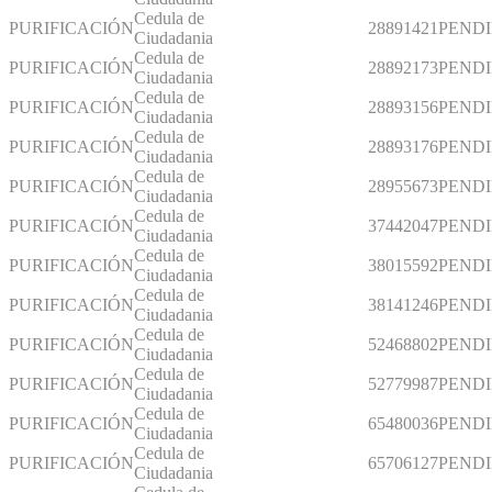
Cedula de
PURIFICACIÓN
28891421
PEND
Ciudadania
Cedula de
PURIFICACIÓN
28892173
PEND
Ciudadania
Cedula de
PURIFICACIÓN
28893156
PEND
Ciudadania
Cedula de
PURIFICACIÓN
28893176
PEND
Ciudadania
Cedula de
PURIFICACIÓN
28955673
PEND
Ciudadania
Cedula de
PURIFICACIÓN
37442047
PEND
Ciudadania
Cedula de
PURIFICACIÓN
38015592
PEND
Ciudadania
Cedula de
PURIFICACIÓN
38141246
PEND
Ciudadania
Cedula de
PURIFICACIÓN
52468802
PEND
Ciudadania
Cedula de
PURIFICACIÓN
52779987
PEND
Ciudadania
Cedula de
PURIFICACIÓN
65480036
PEND
Ciudadania
Cedula de
PURIFICACIÓN
65706127
PEND
Ciudadania