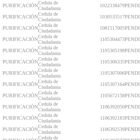
Cedula de
PURIFICACIÓN
1022338479
PEND
Ciudadania
Cedula de
PURIFICACIÓN
1030535517
PEND
Ciudadania
Cedula de
PURIFICACIÓN
1081517005
PEND
Ciudadania
Cedula de
PURIFICACIÓN
1105304473
PEND
Ciudadania
Cedula de
PURIFICACIÓN
1105305198
PEND
Ciudadania
Cedula de
PURIFICACIÓN
1105306335
PEND
Ciudadania
Cedula de
PURIFICACIÓN
1105307006
PEND
Ciudadania
Cedula de
PURIFICACIÓN
1105307164
PEND
Ciudadania
Cedula de
PURIFICACIÓN
1105672158
PEND
Ciudadania
Cedula de
PURIFICACIÓN
1106392050
PEND
Ciudadania
Cedula de
PURIFICACIÓN
1106392183
PEND
Ciudadania
Cedula de
PURIFICACIÓN
1106392539
PEND
Ciudadania
Cedula de