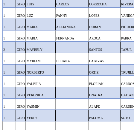
1
GIRO
LUIS
CARLOS
CORRECHA
RIVERA
1
GIRO
LUZ
FANNY
LOPEZ
VANEG
1
GIRO
MARIA
ALEJANDRA
DURAN
FIGUER
1
GIRO
MARIA
FERNANDA
AROCA
PARRA
2
GIRO
MAYERLY
SANTOS
TAFUR
1
GIRO
MYRIAM
LILIANA
CABEZAS
1
GIRO
NORBERTO
ORTIZ
TRUJIL
1
GIRO
VALERIA
FLORIAN
CARDO
1
GIRO
VERONICA
ONATRA
GAITAN
1
GIRO
YASMIN
ALAPE
CARDE
1
GIRO
YERLY
PALOMA
SOTO