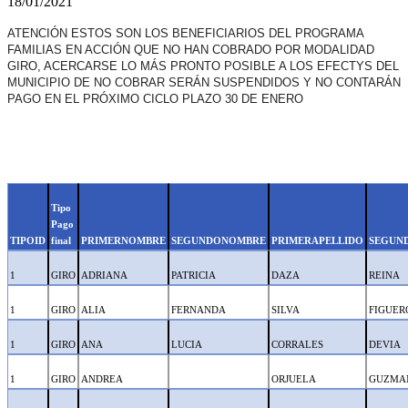
18/01/2021
ATENCIÓN ESTOS SON LOS BENEFICIARIOS DEL PROGRAMA
FAMILIAS EN ACCIÓN QUE NO HAN COBRADO POR MODALIDAD
GIRO, ACERCARSE LO MÁS PRONTO POSIBLE A LOS EFECTYS DEL
MUNICIPIO DE NO COBRAR SERÁN SUSPENDIDOS Y NO CONTARÁN
PAGO EN EL PRÓXIMO CICLO PLAZO 30 DE ENERO
Tipo
Pago
TIPOID
final
PRIMERNOMBRE
SEGUNDONOMBRE
PRIMERAPELLIDO
SEGUN
1
GIRO
ADRIANA
PATRICIA
DAZA
REINA
1
GIRO
ALIA
FERNANDA
SILVA
FIGUER
1
GIRO
ANA
LUCIA
CORRALES
DEVIA
1
GIRO
ANDREA
ORJUELA
GUZMA