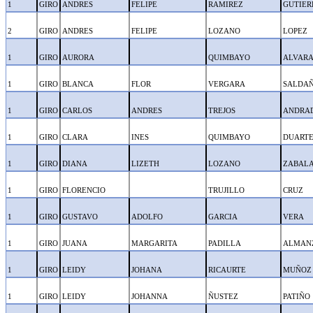
1
GIRO
ANDRES
FELIPE
RAMIREZ
GUTIER
2
GIRO
ANDRES
FELIPE
LOZANO
LOPEZ
1
GIRO
AURORA
QUIMBAYO
ALVAR
1
GIRO
BLANCA
FLOR
VERGARA
SALDA
1
GIRO
CARLOS
ANDRES
TREJOS
ANDRA
1
GIRO
CLARA
INES
QUIMBAYO
DUART
1
GIRO
DIANA
LIZETH
LOZANO
ZABAL
1
GIRO
FLORENCIO
TRUJILLO
CRUZ
1
GIRO
GUSTAVO
ADOLFO
GARCIA
VERA
1
GIRO
JUANA
MARGARITA
PADILLA
ALMAN
1
GIRO
LEIDY
JOHANA
RICAURTE
MUÑOZ
1
GIRO
LEIDY
JOHANNA
ÑUSTEZ
PATIÑO