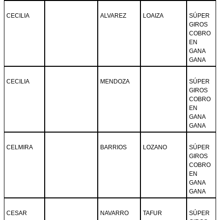
CECILIA
ALVAREZ
LOAIZA
SÚPER
GIROS
COBRO
EN
GANA
GANA
CECILIA
MENDOZA
SÚPER
GIROS
COBRO
EN
GANA
GANA
CELMIRA
BARRIOS
LOZANO
SÚPER
GIROS
COBRO
EN
GANA
GANA
CESAR
NAVARRO
TAFUR
SÚPER