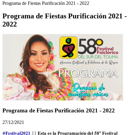
Programa de Fiestas Purificación 2021 - 2022
Programa de Fiestas Purificación 2021 -
2022
Programa de Fiestas Purificación 2021 - 2022
27/12/2021
#𝐅𝐞𝐬𝐭𝐢𝐯𝐚𝐥𝟐𝟎𝟐𝟏
 || 𝐄𝐬𝐭𝐚 𝐞𝐬 𝐥𝐚 𝐏𝐫𝐨𝐠𝐫𝐚𝐦𝐚𝐜𝐢𝐨́𝐧 𝐝𝐞𝐥 𝟓𝟖° 𝐅𝐞𝐬𝐭𝐢𝐯𝐚𝐥 