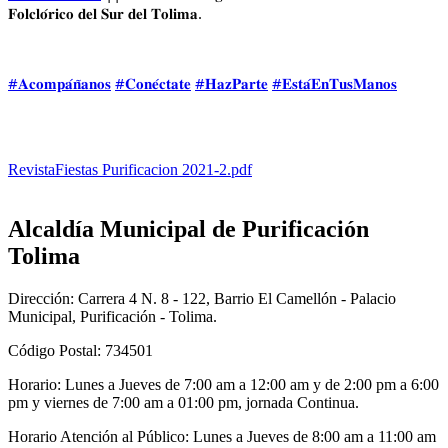
𝐅𝐨𝐥𝐜𝐥𝐨́𝐫𝐢𝐜𝐨 𝐝𝐞𝐥 𝐒𝐮𝐫 𝐝𝐞𝐥 𝐓𝐨𝐥𝐢𝐦𝐚. 
#𝐀𝐜𝐨𝐦𝐩𝐚́𝐧̃𝐚𝐧𝐨𝐬
#𝐂𝐨𝐧𝐞́𝐜𝐭𝐚𝐭𝐞
#𝐇𝐚𝐳𝐏𝐚𝐫𝐭𝐞
#𝐄𝐬𝐭𝐚́𝐄𝐧𝐓𝐮𝐬𝐌𝐚𝐧𝐨𝐬
RevistaFiestas Purificacion 2021-2.pdf
Alcaldía Municipal de Purificación
Tolima
Dirección: Carrera 4 N. 8 - 122, Barrio El Camellón - Palacio
Municipal, Purificación - Tolima.
Código Postal: 734501
Horario: Lunes a Jueves de 7:00 am a 12:00 am y de 2:00 pm a 6:00
pm y viernes de 7:00 am a 01:00 pm, jornada Continua.
Horario Atención al Público: Lunes a Jueves de 8:00 am a 11:00 am