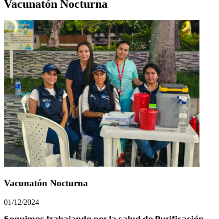
Vacunatón Nocturna
Vacunatón Nocturna
01/12/2024
𝗦𝗲𝗴𝘂𝗶𝗺𝗼𝘀 𝘁𝗿𝗮𝗯𝗮𝗷𝗮𝗻𝗱𝗼 𝗽𝗼𝗿 𝗹𝗮 𝘀𝗮𝗹𝘂𝗱 𝗱𝗲 𝗣𝘂𝗿𝗶𝗳𝗶𝗰𝗮𝗰𝗶𝗼́𝗻