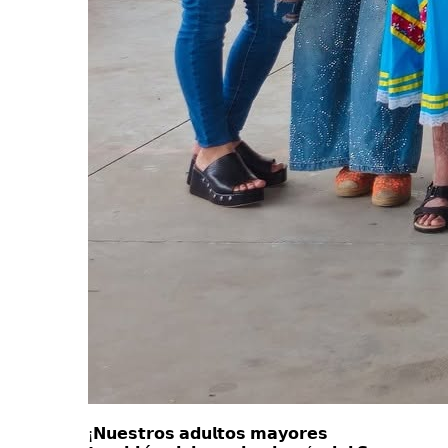
¡𝗡𝘂𝗲𝘀𝘁𝗿𝗼𝘀 𝗮𝗱𝘂𝗹𝘁𝗼𝘀 𝗺𝗮𝘆𝗼𝗿𝗲𝘀