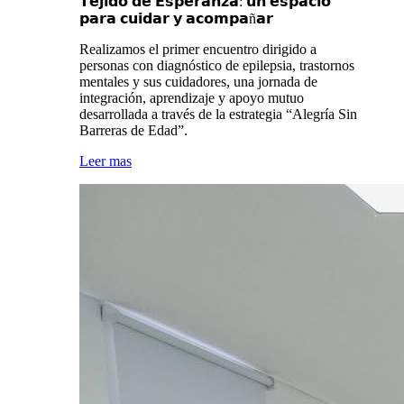
𝗧𝗲𝗷𝗶𝗱𝗼 𝗱𝗲 𝗘𝘀𝗽𝗲𝗿𝗮𝗻𝘇𝗮: 𝘂𝗻 𝗲𝘀𝗽𝗮𝗰𝗶𝗼
𝗽𝗮𝗿𝗮 𝗰𝘂𝗶𝗱𝗮𝗿 𝘆 𝗮𝗰𝗼𝗺𝗽𝗮ñ𝗮𝗿
Realizamos el primer encuentro dirigido a
personas con diagnóstico de epilepsia, trastornos
mentales y sus cuidadores, una jornada de
integración, aprendizaje y apoyo mutuo
desarrollada a través de la estrategia “Alegría Sin
Barreras de Edad”.
Leer mas