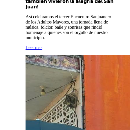
𝘁𝗮𝗺𝗯𝗶𝗲́𝗻 𝘃𝗶𝘃𝗶𝗲𝗿𝗼𝗻 𝗹𝗮 𝗮𝗹𝗲𝗴𝗿í𝗮 𝗱𝗲𝗹 𝗦𝗮𝗻
𝗝𝘂𝗮𝗻!
Así celebramos el tercer Encuentro Sanjuanero
de los Adultos Mayores, una jornada llena de
música, folclor, baile y sonrisas que rindió
homenaje a quienes son el orgullo de nuestro
municipio.
Leer mas