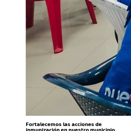
𝗙𝗼𝗿𝘁𝗮𝗹𝗲𝗰𝗲𝗺𝗼𝘀 𝗹𝗮𝘀 𝗮𝗰𝗰𝗶𝗼𝗻𝗲𝘀 𝗱𝗲
𝗶𝗻𝗺𝘂𝗻𝗶𝘇𝗮𝗰𝗶𝗼́𝗻 𝗲𝗻 𝗻𝘂𝗲𝘀𝘁𝗿𝗼 𝗺𝘂𝗻𝗶𝗰𝗶𝗽𝗶𝗼.