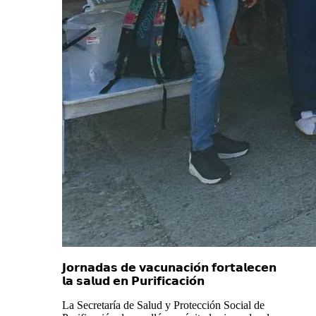
𝗝𝗼𝗿𝗻𝗮𝗱𝗮𝘀 𝗱𝗲 𝘃𝗮𝗰𝘂𝗻𝗮𝗰𝗶𝗼́𝗻 𝗳𝗼𝗿𝘁𝗮𝗹𝗲𝗰𝗲𝗻
𝗹𝗮 𝘀𝗮𝗹𝘂𝗱 𝗲𝗻 𝗣𝘂𝗿𝗶𝗳𝗶𝗰𝗮𝗰𝗶𝗼́𝗻
La Secretaría de Salud y Protección Social de