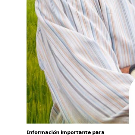
𝗜𝗻𝗳𝗼𝗿𝗺𝗮𝗰𝗶𝗼́𝗻 𝗶𝗺𝗽𝗼𝗿𝘁𝗮𝗻𝘁𝗲 𝗽𝗮𝗿𝗮