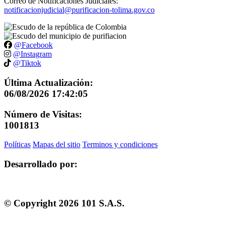
Correo de Notificaciones Judiciales:
notificacionjudicial@purificacion-tolima.gov.co
@Facebook
@Instagram
@Tiktok
Última Actualización:
06/08/2026 17:42:05
Número de Visitas:
1001813
Políticas
Mapas del sitio
Terminos y condiciones
Desarrollado por:
© Copyright
2026
101 S.A.S.